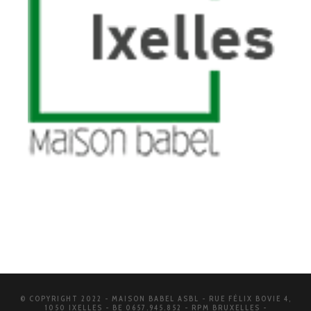
© COPYRIGHT 2022 - MAISON BABEL ASBL - RUE FÉLIX BOVIE 4,
1050 IXELLES - BE 0657.945.852 - RPM BRUXELLES -